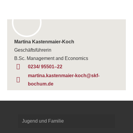
Mar­tina Kastenmaier-Koch
Geschäftsführerin
B.Sc. Manage­ment and Economics
0234/ 95501–22
martina.kastenmaier-koch@skf-
bochum.de
Jugend und Familie