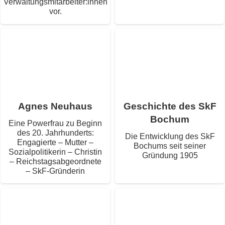
Verwaltungsmitarbeiter:innen
vor.
Agnes Neu­haus
Geschichte des SkF
Bochum
Eine Power­frau zu Beginn
des 20. Jahr­hun­derts:
Die Ent­wick­lung des SkF
Enga­gierte – Mut­ter –
Bochums seit sei­ner
Sozi­al­po­li­ti­ke­rin – Chris­tin
Grün­dung 1905
– Reichs­tags­ab­ge­ord­nete
– SkF-Gründerin