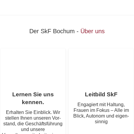
Der SkF Bochum -
Über uns
Ler­nen Sie uns
Leit­bild SkF
kennen.
Enga­giert mit Hal­tung,
Frauen im Fokus – Alle im
Erhal­ten Sie Ein­blick. Wir
Blick, Auto­nom und eigen-
stel­len Ihnen unse­ren Vor­
sinnig
stand, die Geschäfts­füh­rung
und unsere