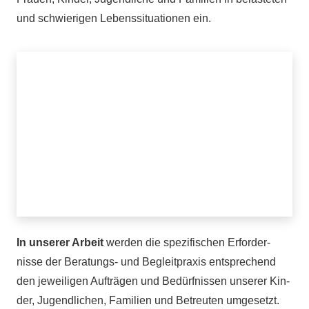
und schwie­ri­gen Lebens­si­tua­tio­nen ein.
In unse­rer Arbeit
wer­den die spe­zi­fi­schen Erfor­der­
nisse der Bera­­tungs- und Begleit­pra­xis ent­spre­chend
den jewei­li­gen Auf­trä­gen und Bedürf­nis­sen unse­rer Kin­
der, Jugend­li­chen, Fami­lien und Betreu­ten umge­setzt.