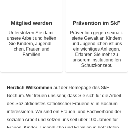
Mit­glied werden
Prä­ven­tion im SkF
Unter­stüt­zen Sie damit
Prä­ven­tion gegen sexua­li­
unsere Arbeit und hel­fen
sierte Gewalt an Kin­dern
Sie Kin­dern, Jugend­li­
und Jugend­li­chen ist uns
chen, Frauen und
ein wich­ti­ges Anlie­gen.
Familien
Erfah­ren Sie mehr zu
unse­rem insti­tu­tio­nel­len
Schutzkonzept.
Herz­lich Will­kom­men
auf der Home­page des SkF
Bochum. Wir freuen uns sehr, dass Sie sich für die Arbeit
des Sozi­al­diens­tes katho­li­scher Frauene.V. in Bochum
inter­es­sie­ren. Wir sind ein Frauen- und Fach­ver­band der
sozia­len Arbeit und set­zen uns seit über 100 Jah­ren für
Frauen, Kin­der, Jugend­li­che und Fami­lien in belas­te­ten