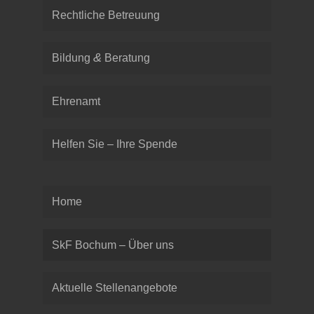
Recht­li­che Betreuung
&
Bil­dung
Beratung
Ehren­amt
Hel­fen Sie – Ihre Spende
Home
SkF Bochum – Über uns
Aktu­elle Stellenangebote