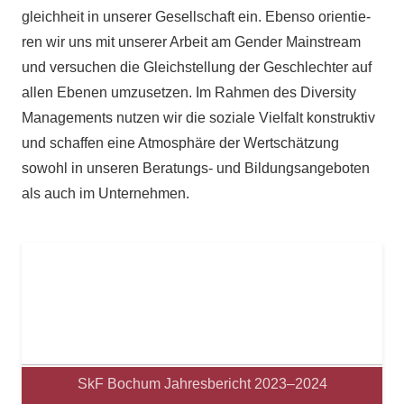
gleich­heit in unse­rer Gesell­schaft ein. Ebenso ori­en­tie­
ren wir uns mit unse­rer Arbeit am Gen­der Main­stream
und ver­su­chen die Gleich­stel­lung der Geschlech­ter auf
allen Ebe­nen umzu­set­zen. Im Rah­men des Diver­sity
Manage­ments nut­zen wir die soziale Viel­falt kon­struk­tiv
und schaf­fen eine Atmo­sphäre der Wert­schät­zung
sowohl in unse­ren Bera­­tungs- und Bil­dungs­an­ge­bo­ten
als auch im Unternehmen.
SkF Bochum Jah­res­be­richt 2023–2024