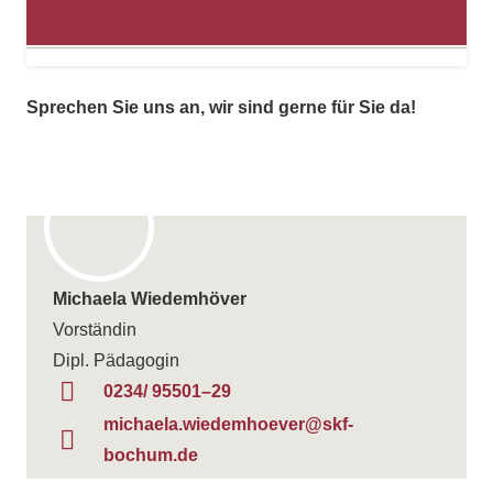
Spre­chen Sie uns an, wir sind gerne für Sie da!
Michaela Wie­dem­hö­ver
Vorständin
Dipl. Pädagogin
0234/ 95501–29
michaela.wiedemhoever@skf-
bochum.de