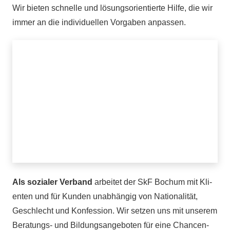
Wir bie­ten schnelle und lösungs­ori­en­tierte Hilfe, die wir
immer an die indi­vi­du­el­len Vor­ga­ben anpassen.
Als sozia­ler Ver­band
arbei­tet der SkF Bochum mit Kli­
en­ten und für Kun­den unab­hän­gig von Natio­na­li­tät,
Geschlecht und Kon­fes­sion. Wir set­zen uns mit unse­rem
Bera­­tungs- und Bil­dungs­an­ge­bo­ten für eine Chan­cen­