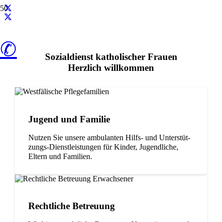
✆
Sozi­al­dienst katho­li­scher Frauen
Herz­lich willkommen
Jugend und Familie
Nut­zen Sie unsere ambu­lan­ten Hilfs- und Unter­stüt­
zungs-Dienst­leis­tun­gen für Kin­der, Jugend­li­che,
Eltern und Familien.
Recht­li­che Betreuung