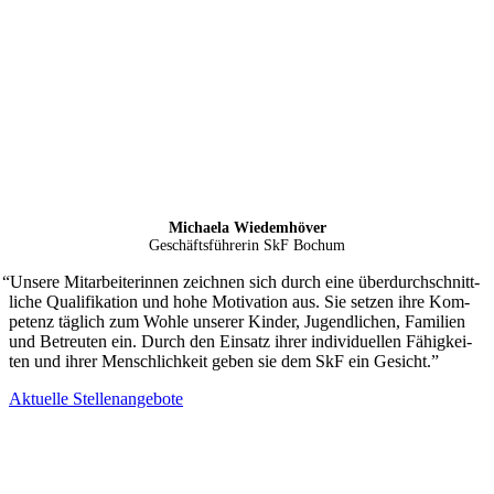
Michaela Wie­dem­hö­ver
Geschäfts­füh­re­rin SkF Bochum
“
Unsere Mit­ar­bei­te­rin­nen zeich­nen sich durch eine über­durch­schnitt­
li­che Qua­li­fi­ka­tion und hohe Moti­va­tion aus. Sie set­zen ihre Kom­
pe­tenz täg­lich zum Wohle unse­rer Kin­der, Jugend­li­chen, Fami­lien
und Betreu­ten ein. Durch den Ein­satz ihrer indi­vi­du­el­len Fähig­kei­
ten und ihrer Mensch­lich­keit geben sie dem SkF ein Gesicht.”
Aktu­elle Stellenangebote