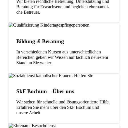
Wir bie­ten recht­li­che Betreu­ung, Unter­stüt­zung und
Bera­tung für Erwach­sene und beglei­ten ehren­amt­li­
che Betreuer.
&
Bil­dung
Beratung
In ver­schie­de­nen Kur­sen aus unter­schied­li­chen
Berei­chen geben wir Wis­sen auf fach­lich neu­es­tem
Stand an Sie weiter.
SkF Bochum – Über uns
Wir ste­hen für schnelle und lösungs­ori­en­tierte Hilfe.
Erfah­ren Sie mehr über den SkF Bochum und
unsere Arbeit.