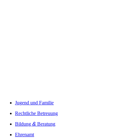
Jugend und Familie
Recht­li­che Betreuung
&
Bil­dung
Beratung
Ehren­amt