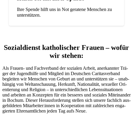
Ihre Spende hilft uns in Not gera­tene Men­schen zu
unterstützen.
Sozi­al­dienst katho­li­scher Frauen –
wofür
wir stehen:
Als Frauen- und Fach­ver­band der sozia­len Arbeit, aner­kann­ter Trä­
ger der Jugend­hilfe und Mit­glied im Deut­schen Cari­tas­ver­band
beglei­ten wir Men­schen von Geburt an und unter­stüt­zen sie – unab­
hän­gig von Welt­an­schau­ung, Her­kunft, Natio­na­li­tät, sexu­el­ler Ori­
en­tie­rung und Reli­gion – in unter­schied­li­chen Lebens­si­tua­tio­nen
und arbei­ten an Kon­zep­ten für ein bes­se­res und sozia­les Mit­ein­an­der
in Bochum. Die­ser Her­aus­for­de­rung stel­len sich unsere fach­lich aus­
ge­bil­de­ten Mitarbeiter:innen in Koope­ra­tion mit zahl­rei­chen enga­
gier­ten Ehren­amt­li­chen jeden Tag aufs Neue.