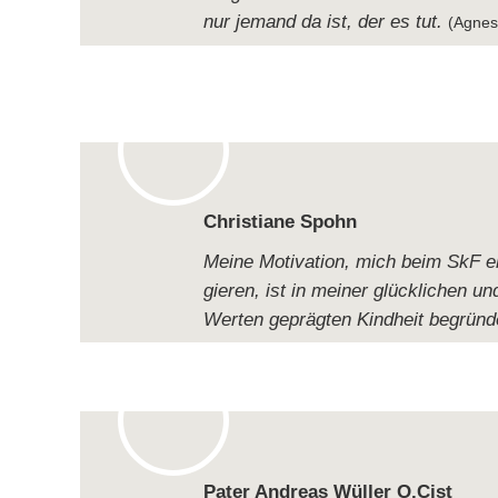
nur jemand da ist, der es tut.
(Agnes
Chris­tiane Spohn
Meine Moti­va­tion, mich beim SkF eh
gie­ren, ist in mei­ner glück­li­chen un
Wer­ten gepräg­ten Kind­heit begründ
Pater Andreas Wül­ler O.Cist