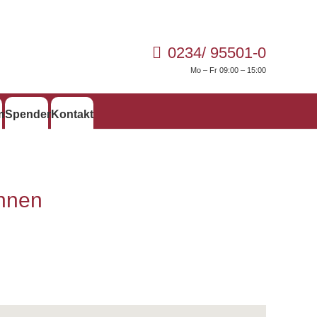
0234/ 95501-0
Mo – Fr 09:00 – 15:00
mt
Spen­den
Kon­takt
ennen