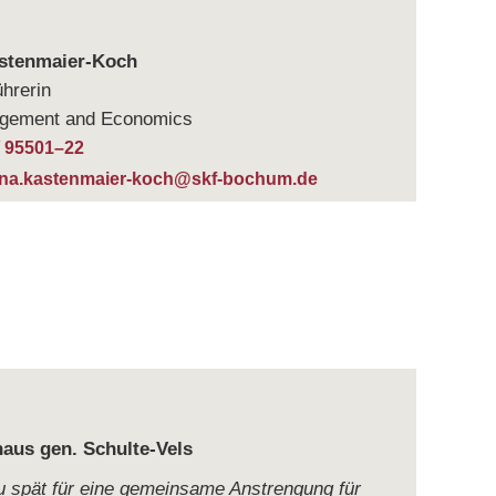
astenmaier-Koch
hrerin
ge­ment and Economics
/ 95501–22
ina.kastenmaier-koch@skf-bochum.de
haus gen. Schulte-Vels
zu spät für eine gemein­same Anstren­gung für