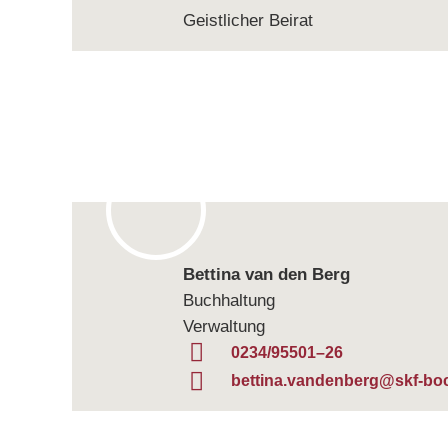
Geist­li­cher Beirat
Bet­tina van den Berg
Buchhaltung
Verwaltung
0234/95501–26
bettina.vandenberg@skf-bo