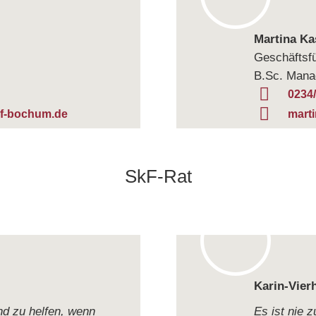
Mar­tina K
Geschäftsfü
B.Sc. Mana
0234
f-bochum.de
mart
SkF-Rat
Karin-Vier­
nd zu hel­fen, wenn
Es ist nie 