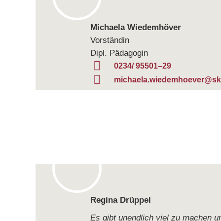
Michaela Wie­dem­hö­ver
Vorständin
Dipl. Pädagogin
0234/ 95501–29
michaela.wiedemhoever@sk
Regina Drüp­pel
Es gibt unend­lich viel zu machen u