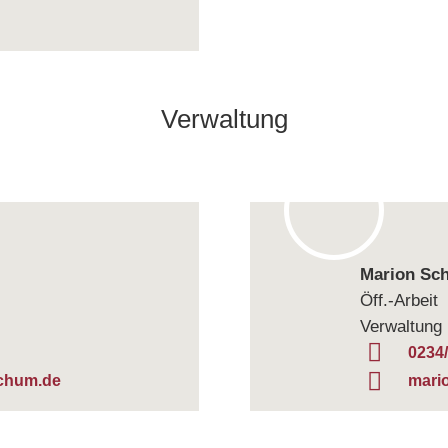
Ver­wal­tung
Marion Sc
Öff.-Arbeit
Verwaltung
0234
chum.de
mari