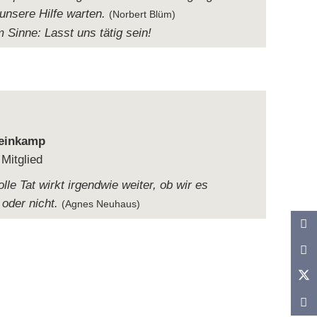
 unsere Hilfe war­ten.
(Nor­bert Blüm)
m Sinne: Lasst uns tätig sein!
teinkamp
 Mitglied
olle Tat wirkt irgend­wie wei­ter, ob wir es
 oder nicht.
(Agnes Neu­haus)