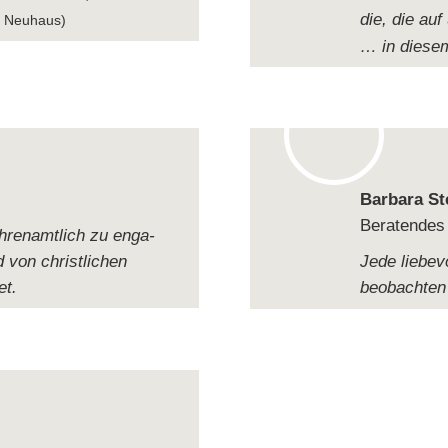
die, die auf
 Neu­haus)
… in die­se
Bar­bara S
Bera­ten­des
ren­amt­lich zu enga­
d von christ­li­chen
Jede lie­be­v
et.
beob­ach­ten