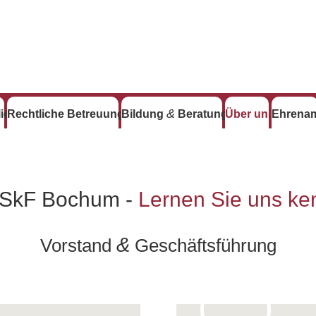
&
ie
Recht­li­che Betreuung
Bil­dung
Beratung
Über uns
Ehren­a
 SkF Bochum -
Ler­nen Sie uns k
&
Vor­stand
Geschäftsführung