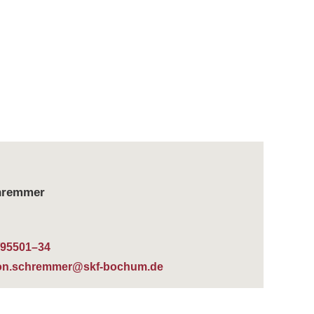
hrem­mer
/95501–34
on.schremmer@skf-bochum.de