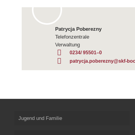
Patrycja Pobe­rezny
Tele­fon­zen­trale
Verwaltung
0234/ 95501–0
patrycja.poberezny@skf-bo
Jugend und Familie