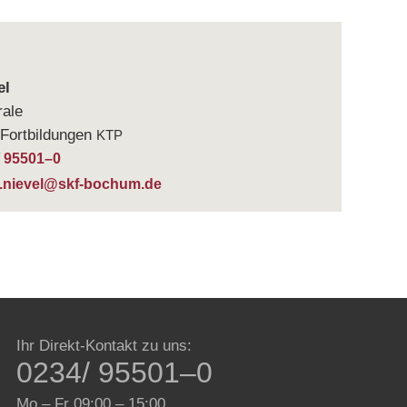
el
rale
ort­bil­dun­gen
KTP
/ 95501–0
k.nievel@skf-bochum.de
Ihr Direkt-Kon­takt zu uns:
0234/ 95501–0
Mo – Fr 09:00 – 15:00