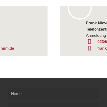
Frank Nie­v
Tele­fon­zen­t
Anmel­dung F
0234
chum.de
fran
Home